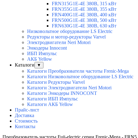
FRN315G1E-4E 380В, 315 кВт
FRN355G1E-4E 380В, 355 кВт
FRN400G1E-4E 380В, 400 кВт
FRN500G1E-4E 380В, 500 кВт
FRN630G1E-4E 380В, 630 кВт
Низковольтное оборудование LS Electric
Редукторы и мотор-редукторы Varvel
Электродвигатели Neri Motori
Энкодеры Innocont
ИБП Импульс
АКБ Yellow
Каталоги
▼
Каталоги Преобразователи частоты Frenic-Mega
Каталоги Низковольтное оборудование LS Electric
Каталоги Редукторы Varvel
Каталоги Электродвигатели Neri Motori
Каталоги Энкодеры INNOCONT
Каталоги ИБП Импульс
Каталоги АКБ Yellow
Прайс-лист
Доставка
Стоимость
Контакты
Преобразователь частоты Fuji-electric серии Frenic-Mega - FRN