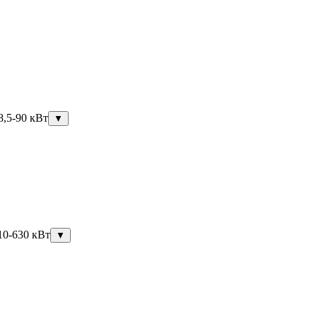
8,5-90 кВт
▼
10-630 кВт
▼