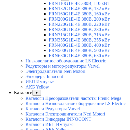
FRN110G1E-4E 380В, 110 кВт
FRN132G1E-4E 380В, 132 кВт
FRN160G1E-4E 380В, 160 кВт
FRN200G1E-4E 380В, 200 кВт
FRN220G1E-4E 380В, 220 кВт
FRN280G1E-4E 380В, 280 кВт
FRN315G1E-4E 380В, 315 кВт
FRN355G1E-4E 380В, 355 кВт
FRN400G1E-4E 380В, 400 кВт
FRN500G1E-4E 380В, 500 кВт
FRN630G1E-4E 380В, 630 кВт
Низковольтное оборудование LS Electric
Редукторы и мотор-редукторы Varvel
Электродвигатели Neri Motori
Энкодеры Innocont
ИБП Импульс
АКБ Yellow
Каталоги
▼
Каталоги Преобразователи частоты Frenic-Mega
Каталоги Низковольтное оборудование LS Electric
Каталоги Редукторы Varvel
Каталоги Электродвигатели Neri Motori
Каталоги Энкодеры INNOCONT
Каталоги ИБП Импульс
Каталоги АКБ Yellow