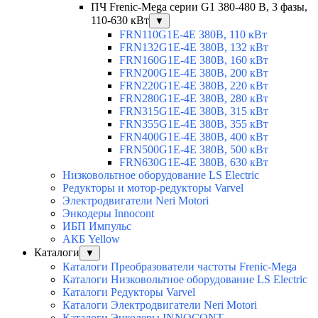
ПЧ Frenic-Mega серии G1 380-480 В, 3 фазы,
110-630 кВт
▼
FRN110G1E-4E 380В, 110 кВт
FRN132G1E-4E 380В, 132 кВт
FRN160G1E-4E 380В, 160 кВт
FRN200G1E-4E 380В, 200 кВт
FRN220G1E-4E 380В, 220 кВт
FRN280G1E-4E 380В, 280 кВт
FRN315G1E-4E 380В, 315 кВт
FRN355G1E-4E 380В, 355 кВт
FRN400G1E-4E 380В, 400 кВт
FRN500G1E-4E 380В, 500 кВт
FRN630G1E-4E 380В, 630 кВт
Низковольтное оборудование LS Electric
Редукторы и мотор-редукторы Varvel
Электродвигатели Neri Motori
Энкодеры Innocont
ИБП Импульс
АКБ Yellow
Каталоги
▼
Каталоги Преобразователи частоты Frenic-Mega
Каталоги Низковольтное оборудование LS Electric
Каталоги Редукторы Varvel
Каталоги Электродвигатели Neri Motori
Каталоги Энкодеры INNOCONT