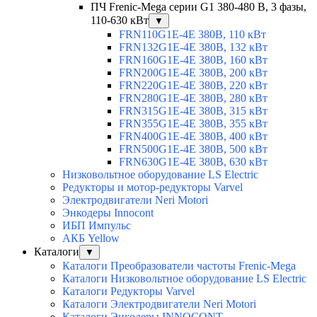
ПЧ Frenic-Mega серии G1 380-480 В, 3 фазы,
110-630 кВт
▼
FRN110G1E-4E 380В, 110 кВт
FRN132G1E-4E 380В, 132 кВт
FRN160G1E-4E 380В, 160 кВт
FRN200G1E-4E 380В, 200 кВт
FRN220G1E-4E 380В, 220 кВт
FRN280G1E-4E 380В, 280 кВт
FRN315G1E-4E 380В, 315 кВт
FRN355G1E-4E 380В, 355 кВт
FRN400G1E-4E 380В, 400 кВт
FRN500G1E-4E 380В, 500 кВт
FRN630G1E-4E 380В, 630 кВт
Низковольтное оборудование LS Electric
Редукторы и мотор-редукторы Varvel
Электродвигатели Neri Motori
Энкодеры Innocont
ИБП Импульс
АКБ Yellow
Каталоги
▼
Каталоги Преобразователи частоты Frenic-Mega
Каталоги Низковольтное оборудование LS Electric
Каталоги Редукторы Varvel
Каталоги Электродвигатели Neri Motori
Каталоги Энкодеры INNOCONT