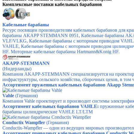
Комплексные поставки кабельных барабанов
Кабельные барабаны
Ресурс посвящен производителям кабельных барабанов для кр
барабаны AKAPP STEMMANN 0951, Кабельные барабаны AK
VLF/VLKG, Кабельные барабаны с моторным приводом VAHLE
VAHLE, Кабельные барабаны с моторным приводом цилиндрич
HF. Моторные кабельные барабаны Hartmann&Konig HF.
AKAPP-STEMMANN
(Нидерланды)
Компания AKAPP-STEMMANN специализируется на проектирова
инфраструктуры, сельского хозяйства, сборочных цехов, в том
Ассортимент пруженных кабельных барабанов Akapp Stem
Vahle
(Германия)
Компания Vahle проектирует и производит системы электрифи
Ассортимент кабельных барабанов VAHLE:
пружинные каб
барабаны цилиндрические VAHLE LT/LTM
Conductix Wampfler
(Германия)
Conductix-Wampfler — один из ведущих мировых производител
Ассортимент приводных кабельных барабанов Conductix Wa