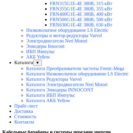
FRN315G1E-4E 380В, 315 кВт
FRN355G1E-4E 380В, 355 кВт
FRN400G1E-4E 380В, 400 кВт
FRN500G1E-4E 380В, 500 кВт
FRN630G1E-4E 380В, 630 кВт
Низковольтное оборудование LS Electric
Редукторы и мотор-редукторы Varvel
Электродвигатели Neri Motori
Энкодеры Innocont
ИБП Импульс
АКБ Yellow
Каталоги
▼
Каталоги Преобразователи частоты Frenic-Mega
Каталоги Низковольтное оборудование LS Electric
Каталоги Редукторы Varvel
Каталоги Электродвигатели Neri Motori
Каталоги Энкодеры INNOCONT
Каталоги ИБП Импульс
Каталоги АКБ Yellow
Прайс-лист
Доставка
Стоимость
Контакты
Кабельные барабаны и системы передачи
энергии