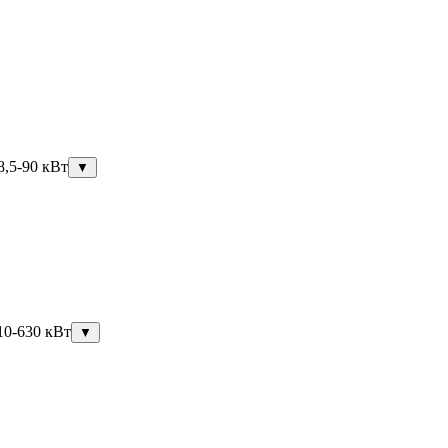
8,5-90 кВт
▼
10-630 кВт
▼