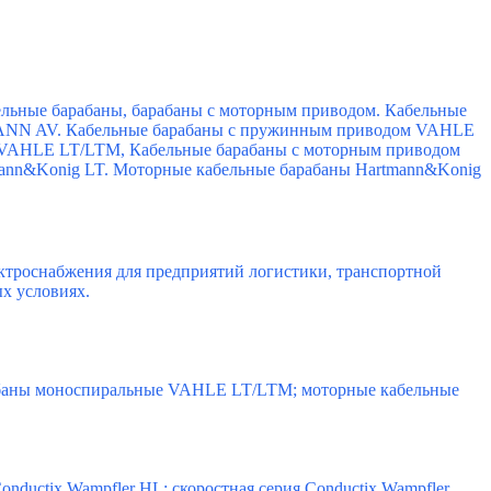
бельные барабаны, барабаны с моторным приводом. Кабельные
N AV. Кабельные барабаны с пружинным приводом VAHLE
 VAHLE LT/LTM, Кабельные барабаны с моторным приводом
nn&Konig LT. Моторные кабельные барабаны Hartmann&Konig
роснабжения для предприятий логистики, транспортной
ых условиях.
баны моноспиральные VAHLE LT/LTM; моторные кабельные
onductix Wampfler HL; скоростная серия Conductix Wampfler