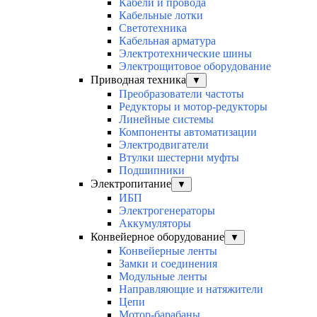
Кабели и провода
Кабельные лотки
Светотехника
Кабельная арматура
Электротехнические шины
Электрощитовое оборудование
Приводная техника
▼
Преобразователи частоты
Редукторы и мотор-редукторы
Линейные системы
Компоненты автоматизации
Электродвигатели
Втулки шестерни муфты
Подшипники
Электропитание
▼
ИБП
Электрогенераторы
Аккумуляторы
Конвейерное оборудование
▼
Конвейерные ленты
Замки и соединения
Модульные ленты
Направляющие и натяжители
Цепи
Мотор-барабаны