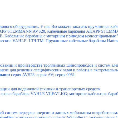
анового оборудования. У нас Вы можете заказать пружинные ка
APP STEMMANN AVS28, Кабельные барабаны AKAPP STEMMAN
, Кабельные барабаны с моторным приводом моноспиральные
еские VAHLE. LT/LTM. Пружинные кабельные барабаны Hartma
нии и производстве троллейных шинопроводов и систем элект
 числе для решения специфических задач и работы в экстремальн
mann:
серия AVS28; серия AV; серия 0951
кации для подвижной техники и транспортных средств.
ельные барабаны VAHLE VLF/VLKG; моторные кабельные бара
ей систем передачи энергии и данных мобильным потребителям.
mpfler:
компактная серия Conductix Wampfler C; тяжелая серия C