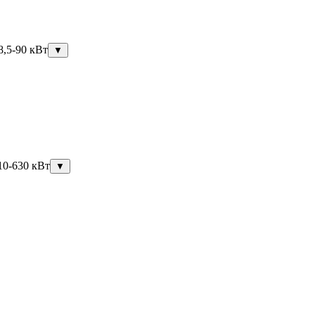
8,5-90 кВт
▼
10-630 кВт
▼