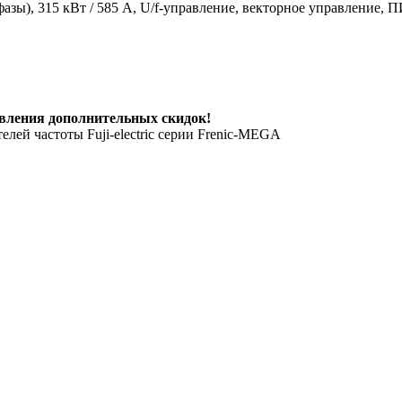
зы), 315 кВт / 585 A, U/f-управление, векторное управление, П
вления дополнительных скидок!
елей частоты Fuji-electric серии Frenic-MEGA